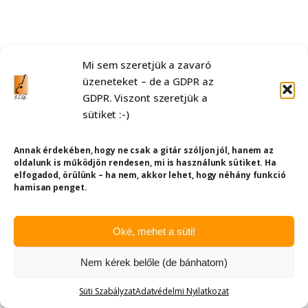
Mi sem szeretjük a zavaró
üzeneteket – de a GDPR az
GDPR. Viszont szeretjük a
sütiket :-)
Annak érdekében, hogy ne csak a gitár szóljon jól, hanem az
oldalunk is működjön rendesen, mi is használunk sütiket. Ha
elfogadod, örülünk – ha nem, akkor lehet, hogy néhány funkció
hamisan penget.
Oké, mehet a süti!
Nem kérek belőle (de bánhatom)
Süti Szabályzat
Adatvédelmi Nyilatkozat