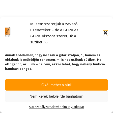
Mi sem szeretjük a zavaró
üzeneteket – de a GDPR az
GDPR. Viszont szeretjük a
sütiket :-)
Annak érdekében, hogy ne csak a gitár szóljon jól, hanem az
oldalunk is működjön rendesen, mi is használunk sütiket. Ha
elfogadod, örülünk – ha nem, akkor lehet, hogy néhány funkció
hamisan penget.
Oké, mehet a süti!
Nem kérek belőle (de bánhatom)
Süti Szabályzat
Adatvédelmi Nyilatkozat