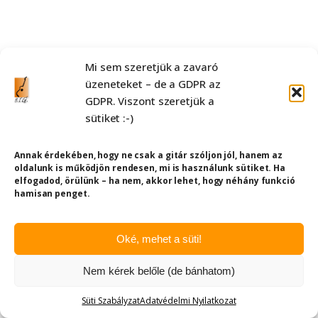
Mi sem szeretjük a zavaró
üzeneteket – de a GDPR az
GDPR. Viszont szeretjük a
sütiket :-)
Annak érdekében, hogy ne csak a gitár szóljon jól, hanem az
oldalunk is működjön rendesen, mi is használunk sütiket. Ha
elfogadod, örülünk – ha nem, akkor lehet, hogy néhány funkció
hamisan penget.
Oké, mehet a süti!
Nem kérek belőle (de bánhatom)
Süti Szabályzat
Adatvédelmi Nyilatkozat