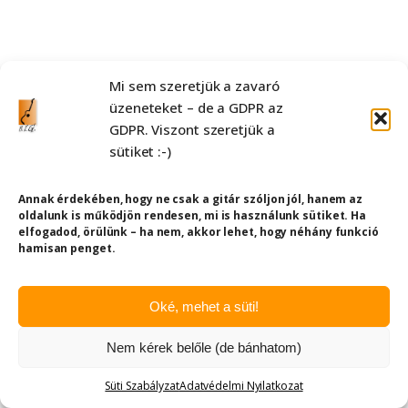
Mi sem szeretjük a zavaró
üzeneteket – de a GDPR az
GDPR. Viszont szeretjük a
sütiket :-)
Annak érdekében, hogy ne csak a gitár szóljon jól, hanem az
oldalunk is működjön rendesen, mi is használunk sütiket. Ha
elfogadod, örülünk – ha nem, akkor lehet, hogy néhány funkció
hamisan penget.
Oké, mehet a süti!
Nem kérek belőle (de bánhatom)
Süti Szabályzat
Adatvédelmi Nyilatkozat